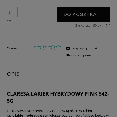
DO KOSZYKA
szt.
Zyskujesz
160
pkt [
?
]
Ocena:
zapytaj o produkt
dodaj opinię
OPIS
CLARESA LAKIER HYBRYDOWY PINK 542-
5G
Lubisz wyraziste czerwienie z domieszką różu? W takim
razie
lakier hybrydowy
w kolorze różu pompejańskiego będzie w