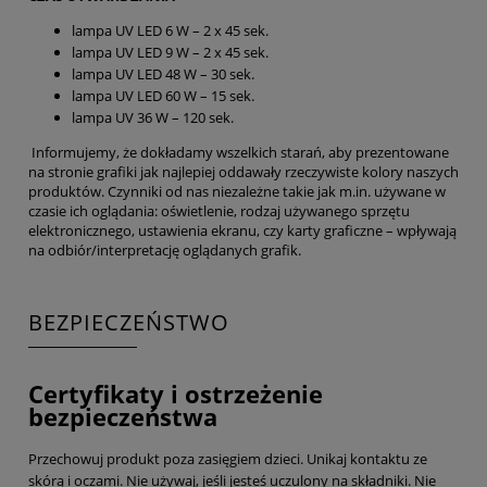
lampa UV LED 6 W – 2 x 45 sek.
lampa UV LED 9 W – 2 x 45 sek.
lampa UV LED 48 W – 30 sek.
lampa UV LED 60 W – 15 sek.
lampa UV 36 W – 120 sek.
Informujemy, że dokładamy wszelkich starań, aby prezentowane
na stronie grafiki jak najlepiej oddawały rzeczywiste kolory naszych
produktów. Czynniki od nas niezależne takie jak m.in. używane w
czasie ich oglądania: oświetlenie, rodzaj używanego sprzętu
elektronicznego, ustawienia ekranu, czy karty graficzne – wpływają
na odbiór/interpretację oglądanych grafik.
BEZPIECZEŃSTWO
Certyfikaty i ostrzeżenie
bezpieczeństwa
Przechowuj produkt poza zasięgiem dzieci. Unikaj kontaktu ze
skórą i oczami. Nie używaj, jeśli jesteś uczulony na składniki. Nie