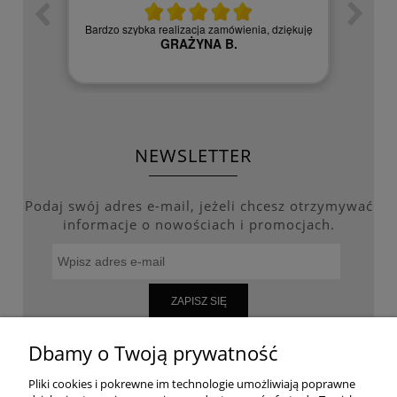
zych
Czy
Bardzo szybka realizacja zamówienia, dziękuję
GRAŻYNA B.
NEWSLETTER
Podaj swój adres e-mail, jeżeli chcesz otrzymywać
informacje o nowościach i promocjach.
ZAPISZ SIĘ
Dbamy o Twoją prywatność
Pliki cookies i pokrewne im technologie umożliwiają poprawne
WARUNKI ZAKUPÓW