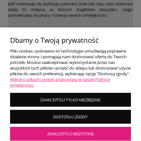
Jeśli interesuje cię stylizacja paznokci, brwi lub rzęs, nasz manicure
sklep to miejsce, w którym znajdziesz wszystko, czego
potrzebujesz do pracy i rozwoju swoich umiejętności.
WARUNKI ZAKUPÓW
Dbamy o Twoją prywatność
Pliki cookies i pokrewne im technologie umożliwiają poprawne
działanie strony i pomagają nam dostosować ofertę do Twoich
MOJE KONTO
potrzeb. Możesz zaakceptować wykorzystanie przez nas
wszystkich tych plików i przejść do sklepu lub dostosować użycie
plików do swoich preferencji, wybierając opcję "Dostosuj zgody".
O NAS
Więcej o plikach cookies przeczytasz w naszej Polityce
prywatności.
LoversNails Paulina Wiktorowicz | Brzozowa 7, 05-300 Targówka, woj
ZAAKCEPTUJ TYLKO NIEZBĘDNE
mazowieckie | NIP: 8222395546
Kontakt pn - pt: 8:00 - 16:00 |
|
importmistewiczpartners@gmail.com
DOSTOSUJ ZGODY
536 028 532
POKAŻ PEŁNĄ WERSJĘ STRONY
ZAAKCEPTUJ WSZYSTKIE
Sklep internetowy Shoper.pl