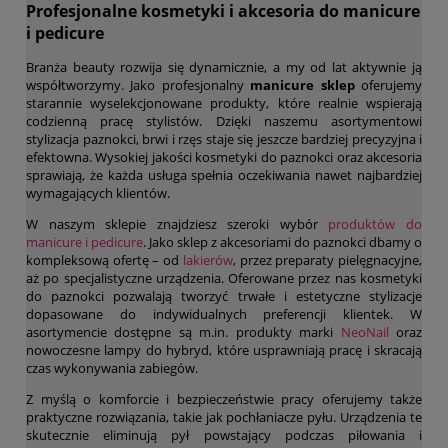
Profesjonalne kosmetyki i akcesoria do manicure
i pedicure
Branża beauty rozwija się dynamicznie, a my od lat aktywnie ją
współtworzymy. Jako profesjonalny
manicure sklep
oferujemy
starannie wyselekcjonowane produkty, które realnie wspierają
codzienną pracę stylistów. Dzięki naszemu asortymentowi
stylizacja paznokci, brwi i rzęs staje się jeszcze bardziej precyzyjna i
efektowna. Wysokiej jakości kosmetyki do paznokci oraz akcesoria
sprawiają, że każda usługa spełnia oczekiwania nawet najbardziej
wymagających klientów.
W naszym sklepie znajdziesz szeroki wybór
produktów do
manicure i pedicure
. Jako sklep z akcesoriami do paznokci dbamy o
kompleksową ofertę – od
lakierów
, przez preparaty pielęgnacyjne,
aż po specjalistyczne urządzenia. Oferowane przez nas kosmetyki
do paznokci pozwalają tworzyć trwałe i estetyczne stylizacje
dopasowane do indywidualnych preferencji klientek. W
asortymencie dostępne są m.in. produkty marki
NeoNail
oraz
nowoczesne lampy do hybryd, które usprawniają pracę i skracają
czas wykonywania zabiegów.
Z myślą o komforcie i bezpieczeństwie pracy oferujemy także
praktyczne rozwiązania, takie jak pochłaniacze pyłu. Urządzenia te
skutecznie eliminują pył powstający podczas piłowania i