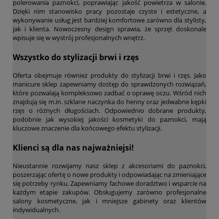
polerowania paznokci, poprawiając jakość powietrza w salonie.
Dzięki nim stanowisko pracy pozostaje czyste i estetyczne, a
wykonywanie usług jest bardziej komfortowe zarówno dla stylisty,
jak i klienta. Nowoczesny design sprawia, że sprzęt doskonale
wpisuje się w wystrój profesjonalnych wnętrz.
Wszystko do stylizacji brwi i rzęs
Oferta obejmuje również produkty do stylizacji brwi i rzęs. Jako
manicure sklep zapewniamy dostęp do sprawdzonych rozwiązań,
które pozwalają kompleksowo zadbać o oprawę oczu. Wśród nich
znajdują się m.in. szklane naczynka do henny oraz jedwabne kępki
rzęs o różnych długościach. Odpowiednio dobrane produkty,
podobnie jak wysokiej jakości kosmetyki do paznokci, mają
kluczowe znaczenie dla końcowego efektu stylizacji.
Klienci są dla nas najważniejsi!
Nieustannie rozwijamy nasz sklep z akcesoriami do paznokci,
poszerzając ofertę o nowe produkty i odpowiadając na zmieniające
się potrzeby rynku. Zapewniamy fachowe doradztwo i wsparcie na
każdym etapie zakupów. Obsługujemy zarówno profesjonalne
salony kosmetyczne, jak i mniejsze gabinety oraz klientów
indywidualnych.