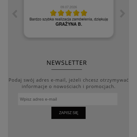
09.07.2026
zych
Czy
Bardzo szybka realizacja zamówienia, dziękuję
GRAŻYNA B.
NEWSLETTER
Podaj swój adres e-mail, jeżeli chcesz otrzymywać
informacje o nowościach i promocjach.
ZAPISZ SIĘ