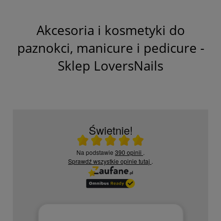
Akcesoria i kosmetyki do
paznokci, manicure i pedicure -
Sklep LoversNails
Świetnie!
Ocena średnia 5 na 5
Na podstawie
390 opinii
.
Sprawdź wszystkie opinie
tutaj
.