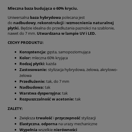
Mleczna baza budująca o 60% kryciu.
Uniwersalna
baza hybrydowa
polecana jest
do
nadbudowy
,
rekonstrukcji
i
wzmocnienia naturalnej
płytki.
Będzie idealna do przedłużania paznokci na szablonie,
nawet do 7 mm.
Utwardzana
w lampie UV i LED.
CECHY PRODUKTU:
Konsystencja:
gęsta, samopoziomująca
Kolor:
mleczna 60% kryjąca
Rodzaj płytki:
każda
Zastosowanie:
stylizacja hybrydowa, żelowa, akrylowo-
żelowa
Przedłużenie:
tak, do 7 mm
Nadbudowa:
tak
Warstwa dyspersyjna:
tak
Rozpuszczalność w acetonie:
tak
ZALETY:
Zwiększa
trwałość
i
przyczepność
stylizacji
Elastyczna
,
odporna
na urazy mechaniczne
Wypełnia
wszelkie
nierówności