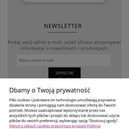
NEWSLETTER
Podaj swój adres e-mail, jeżeli chcesz otrzymywać
informacje o nowościach i promocjach.
ZAPISZ SIĘ
Dbamy o Twoją prywatność
Pliki cookies i pokrewne im technologie umożliwiają poprawne
WARUNKI ZAKUPÓW
działanie strony i pomagają nam dostosować ofertę do Twoich
potrzeb. Możesz zaakceptować wykorzystanie przez nas
wszystkich tych plików i przejść do sklepu lub dostosować użycie
MOJE KONTO
plików do swoich preferencji, wybierając opcję "Dostosuj zgody".
Więcej o plikach cookies przeczytasz w naszej Polityce