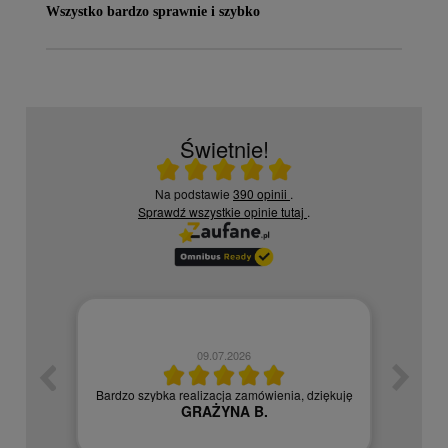
Wszystko bardzo sprawnie i szybko
Świetnie!
Ocena średnia 5 na 5
Na podstawie
390 opinii
.
Sprawdź wszystkie opinie
tutaj
.
09.07.2026
zych
Czy
Bardzo szybka realizacja zamówienia, dziękuję
GRAŻYNA B.