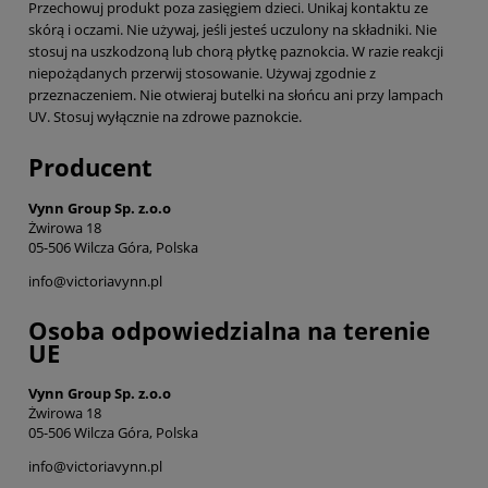
Przechowuj produkt poza zasięgiem dzieci. Unikaj kontaktu ze
skórą i oczami. Nie używaj, jeśli jesteś uczulony na składniki. Nie
stosuj na uszkodzoną lub chorą płytkę paznokcia. W razie reakcji
niepożądanych przerwij stosowanie. Używaj zgodnie z
przeznaczeniem. Nie otwieraj butelki na słońcu ani przy lampach
UV. Stosuj wyłącznie na zdrowe paznokcie.
Producent
Vynn Group Sp. z.o.o
Żwirowa 18
05-506 Wilcza Góra, Polska
info@victoriavynn.pl
Osoba odpowiedzialna na terenie
UE
Vynn Group Sp. z.o.o
Żwirowa 18
05-506 Wilcza Góra, Polska
info@victoriavynn.pl