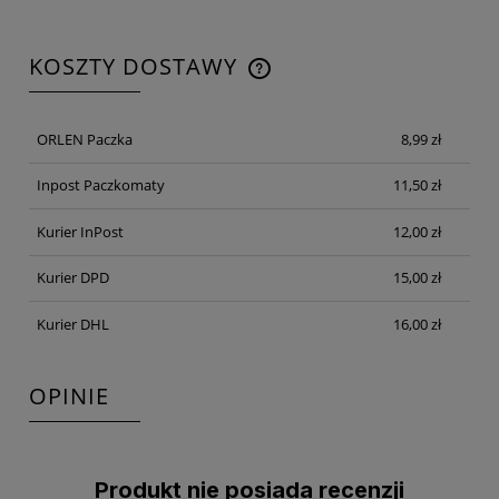
KOSZTY DOSTAWY
CENA NIE ZAWIERA EWENTUALNYCH KOSZTÓW
PŁATNOŚCI
ORLEN Paczka
8,99 zł
Inpost Paczkomaty
11,50 zł
Kurier InPost
12,00 zł
Kurier DPD
15,00 zł
Kurier DHL
16,00 zł
OPINIE
Produkt nie posiada recenzji