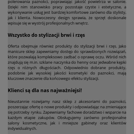
polerowania paznokci, poprawiając jakość powietrza w salonie.
Dzięki nim stanowisko pracy pozostaje czyste i estetyczne, a
wykonywanie usług jest bardziej komfortowe zarówno dla stylisty,
jak i klienta. Nowoczesny design sprawia, że sprzęt doskonale
wpisuje się w wystrój profesjonalnych wnętrz.
Wszystko do stylizacji brwi i rzęs
Oferta obejmuje również produkty do stylizacji brwi i rzęs. Jako
manicure sklep zapewniamy dostęp do sprawdzonych rozwiązań,
które pozwalają kompleksowo zadbać o oprawę oczu. Wśród nich
znajdują się m.in. szklane naczynka do henny oraz jedwabne kępki
rzęs o różnych długościach. Odpowiednio dobrane produkty,
podobnie jak wysokiej jakości kosmetyki do paznokci, mają
kluczowe znaczenie dla końcowego efektu stylizacji.
Klienci są dla nas najważniejsi!
Nieustannie rozwijamy nasz sklep z akcesoriami do paznokci,
poszerzając ofertę o nowe produkty i odpowiadając na zmieniające
się potrzeby rynku. Zapewniamy fachowe doradztwo i wsparcie na
każdym etapie zakupów. Obsługujemy zarówno profesjonalne
salony kosmetyczne, jak i mniejsze gabinety oraz klientów
indywidualnych.