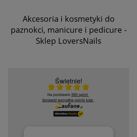
Akcesoria i kosmetyki do
paznokci, manicure i pedicure -
Sklep LoversNails
Świetnie!
Ocena średnia 5 na 5
Na podstawie
390 opinii
.
Sprawdź wszystkie opinie
tutaj
.