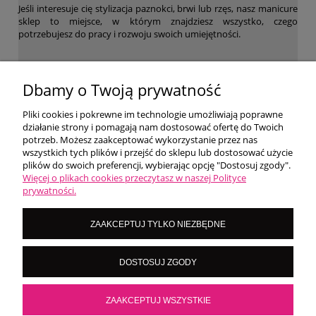
Jeśli interesuje cię stylizacja paznokci, brwi lub rzęs, nasz manicure
sklep to miejsce, w którym znajdziesz wszystko, czego
potrzebujesz do pracy i rozwoju swoich umiejętności.
WARUNKI ZAKUPÓW
Dbamy o Twoją prywatność
Pliki cookies i pokrewne im technologie umożliwiają poprawne
działanie strony i pomagają nam dostosować ofertę do Twoich
MOJE KONTO
potrzeb. Możesz zaakceptować wykorzystanie przez nas
wszystkich tych plików i przejść do sklepu lub dostosować użycie
plików do swoich preferencji, wybierając opcję "Dostosuj zgody".
O NAS
Więcej o plikach cookies przeczytasz w naszej Polityce
prywatności.
LoversNails Paulina Wiktorowicz | Brzozowa 7, 05-300 Targówka, woj
ZAAKCEPTUJ TYLKO NIEZBĘDNE
mazowieckie | NIP: 8222395546
Kontakt pn - pt: 8:00 - 16:00 |
|
importmistewiczpartners@gmail.com
DOSTOSUJ ZGODY
536 028 532
POKAŻ PEŁNĄ WERSJĘ STRONY
ZAAKCEPTUJ WSZYSTKIE
Sklep internetowy Shoper.pl