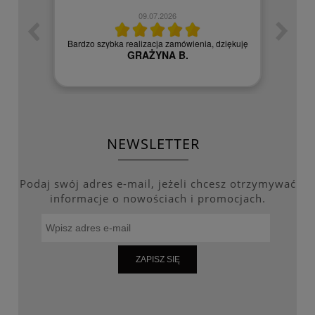
09.07.2026
zych
Czy
Bardzo szybka realizacja zamówienia, dziękuję
GRAŻYNA B.
NEWSLETTER
Podaj swój adres e-mail, jeżeli chcesz otrzymywać
informacje o nowościach i promocjach.
ZAPISZ SIĘ