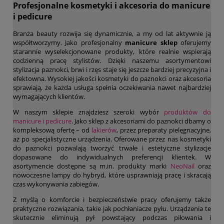
Profesjonalne kosmetyki i akcesoria do manicure
i pedicure
Branża beauty rozwija się dynamicznie, a my od lat aktywnie ją
współtworzymy. Jako profesjonalny
manicure sklep
oferujemy
starannie wyselekcjonowane produkty, które realnie wspierają
codzienną pracę stylistów. Dzięki naszemu asortymentowi
stylizacja paznokci, brwi i rzęs staje się jeszcze bardziej precyzyjna i
efektowna. Wysokiej jakości kosmetyki do paznokci oraz akcesoria
sprawiają, że każda usługa spełnia oczekiwania nawet najbardziej
wymagających klientów.
W naszym sklepie znajdziesz szeroki wybór
produktów do
manicure i pedicure
. Jako sklep z akcesoriami do paznokci dbamy o
kompleksową ofertę – od
lakierów
, przez preparaty pielęgnacyjne,
aż po specjalistyczne urządzenia. Oferowane przez nas kosmetyki
do paznokci pozwalają tworzyć trwałe i estetyczne stylizacje
dopasowane do indywidualnych preferencji klientek. W
asortymencie dostępne są m.in. produkty marki
NeoNail
oraz
nowoczesne lampy do hybryd, które usprawniają pracę i skracają
czas wykonywania zabiegów.
Z myślą o komforcie i bezpieczeństwie pracy oferujemy także
praktyczne rozwiązania, takie jak pochłaniacze pyłu. Urządzenia te
skutecznie eliminują pył powstający podczas piłowania i