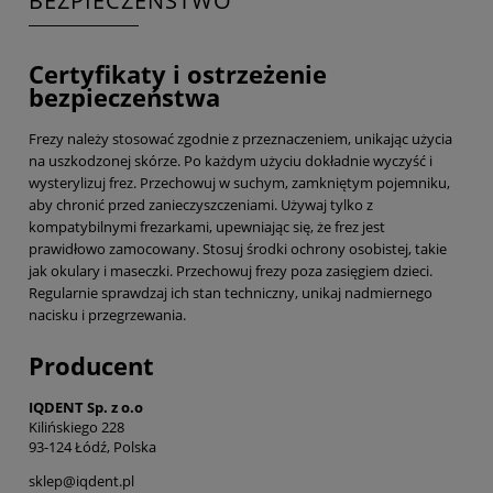
BEZPIECZEŃSTWO
Certyfikaty i ostrzeżenie
bezpieczeństwa
Frezy należy stosować zgodnie z przeznaczeniem, unikając użycia
na uszkodzonej skórze. Po każdym użyciu dokładnie wyczyść i
wysterylizuj frez. Przechowuj w suchym, zamkniętym pojemniku,
aby chronić przed zanieczyszczeniami. Używaj tylko z
kompatybilnymi frezarkami, upewniając się, że frez jest
prawidłowo zamocowany. Stosuj środki ochrony osobistej, takie
jak okulary i maseczki. Przechowuj frezy poza zasięgiem dzieci.
Regularnie sprawdzaj ich stan techniczny, unikaj nadmiernego
nacisku i przegrzewania.
Producent
IQDENT Sp. z o.o
Kilińskiego 228
93-124 Łódź, Polska
sklep@iqdent.pl