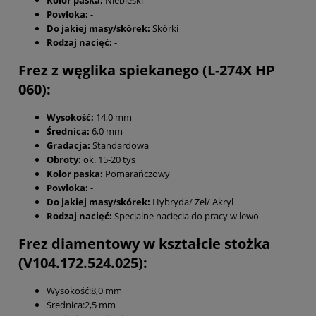
Powłoka:
-
Do jakiej masy/skórek:
Skórki
Rodzaj nacięć:
-
Frez z węglika spiekanego (L-274X HP
060):
Wysokość:
14,0 mm
Średnica:
6,0 mm
Gradacja:
Standardowa
Obroty:
ok. 15-20 tys
Kolor paska:
Pomarańczowy
Powłoka:
-
Do jakiej masy/skórek:
Hybryda/ Żel/ Akryl
Rodzaj nacięć:
Specjalne nacięcia do pracy w lewo
Frez diamentowy w kształcie stożka
(V104.172.524.025):
Wysokość:8,0 mm
Średnica:2,5 mm