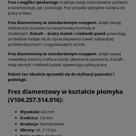
Frez z węglika spiekanego
znajduje swoje zastosowanie zarówno
w kosmetologii, jak i podologii. Frez posiada specjalne nacięcia do
pracy w lewo.
Frez diamentowy ze standardowym nasypem
, dzięki swojej
delikatności pozwala na niesamowitą kontrolę w
działaniach.
Kształt – ścięty stożek i niebieski pasek
powodują,
że idealnie nadaje się do opracowywania nawet najbardziej
problematycznych i zrogowaciałych skórek.
Frez diamentowy ze standardowym nasypem
, dzięki swojej
niewielkiej średnicy trafia w każdy zakamarek paznokcia. Kształt -
mały płomyk i niebieski pasek zapewniają szybką pracę.
Pakiet ten idealnie sprawdzi się do stylizacji paznokci i
podologii.
Frez diamentowy w kształcie płomyka
(V104.257.514.016):
Wysokość:
4,0 mm
Średnica:
1,6 mm
Gradacja:
Standardowa
Obroty:
ok. 7-15 tys
Kolor paska:
Niebieski