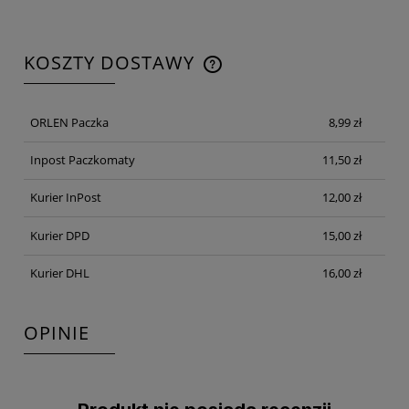
KOSZTY DOSTAWY
CENA NIE ZAWIERA EWENTUALNYCH KOSZTÓW
PŁATNOŚCI
ORLEN Paczka
8,99 zł
Inpost Paczkomaty
11,50 zł
Kurier InPost
12,00 zł
Kurier DPD
15,00 zł
Kurier DHL
16,00 zł
OPINIE