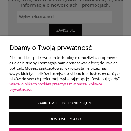
informacje o nowościach i promocjach.
ZAPISZ SIĘ
Dbamy o Twoją prywatność
Pliki cookies i pokrewne im technologie umożliwiają poprawne
WARUNKI ZAKUPÓW
działanie strony i pomagają nam dostosować ofertę do Twoich
potrzeb. Możesz zaakceptować wykorzystanie przez nas
wszystkich tych plików i przejść do sklepu lub dostosować użycie
MOJE KONTO
plików do swoich preferencji, wybierając opcję "Dostosuj zgody".
Więcej o plikach cookies przeczytasz w naszej Polityce
prywatności.
O NAS
ZAAKCEPTUJ TYLKO NIEZBĘDNE
LoversNails Paulina Wiktorowicz | Brzozowa 7, 05-300 Targówka, woj
DOSTOSUJ ZGODY
mazowieckie | NIP: 8222395546
Kontakt pn - pt: 8:00 - 16:00 |
|
importmistewiczpartners@gmail.com