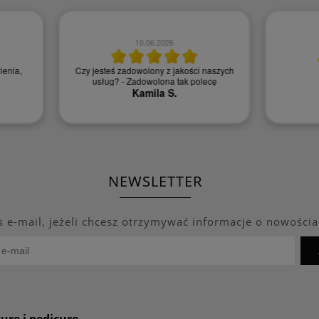
11.08.2025
25.03.2026
Super obsługa. Polecam. Szybko sprawni
Super zakup👍
i super ceny.
Robert T.
Małgorzata D.
NEWSLETTER
s e-mail, jeżeli chcesz otrzymywać informacje o nowościa