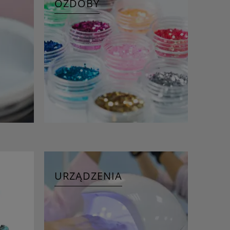
OZDOBY
URZĄDZENIA