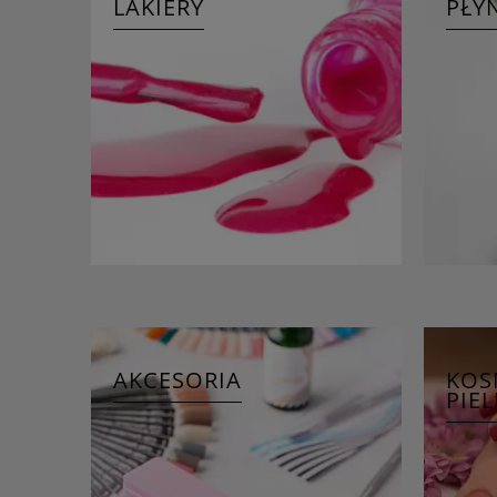
LAKIERY
PŁY
AKCESORIA
KOS
PIE