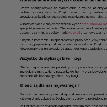
Profesjonalne kosmetyki i akcesoria do manic
Branża beauty rozwija się dynamicznie, a my od lat aktyw
codzienną pracę stylistów. Dzięki naszemu asortymentowi sty
sprawiają, że każda usługa spełnia oczekiwania nawet najbard
W naszym sklepie znajdziesz szeroki wybór
produktów do man
specjalistyczne urządzenia. Oferowane przez nas kosmetyki
dostępne są m.in. produkty marki
NeoNail
oraz nowoczesne l
Z myślą o komforcie i bezpieczeństwie pracy oferujemy także 
paznokci, poprawiając jakość powietrza w salonie. Dzięki n
Nowoczesny design sprawia, że sprzęt doskonale wpisuje się 
Wszystko do stylizacji brwi i rzęs
Oferta obejmuje również produkty do stylizacji brwi i rzę
znajdują się m.in. szklane naczynka do henny oraz jedwabne
znaczenie dla końcowego efektu stylizacji.
Klienci są dla nas najważniejsi!
Nieustannie rozwijamy nasz sklep z akcesoriami do paznokci
każdym etapie zakupów. Obsługujemy zarówno profesjonalne s
Jeśli interesuje cię stylizacja paznokci, brwi lub rzęs, nasz m