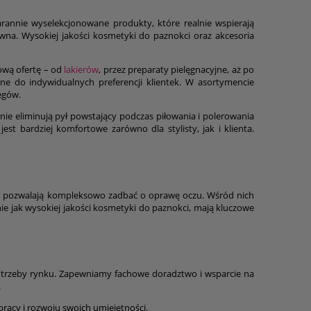
rannie wyselekcjonowane produkty, które realnie wspierają
towna. Wysokiej jakości kosmetyki do paznokci oraz akcesoria
ową ofertę – od
lakierów
, przez preparaty pielęgnacyjne, aż po
ane do indywidualnych preferencji klientek. W asortymencie
egów.
znie eliminują pył powstający podczas piłowania i polerowania
st bardziej komfortowe zarówno dla stylisty, jak i klienta.
óre pozwalają kompleksowo zadbać o oprawę oczu. Wśród nich
e jak wysokiej jakości kosmetyki do paznokci, mają kluczowe
 potrzeby rynku. Zapewniamy fachowe doradztwo i wsparcie na
.
 pracy i rozwoju swoich umiejętności.