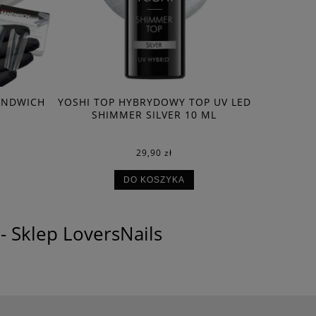
ANDWICH
YOSHI TOP HYBRYDOWY TOP UV LED
FORMY 
SHIMMER SILVER 10 ML
NAILS
CO
29,90 zł
DO KOSZYKA
- Sklep LoversNails