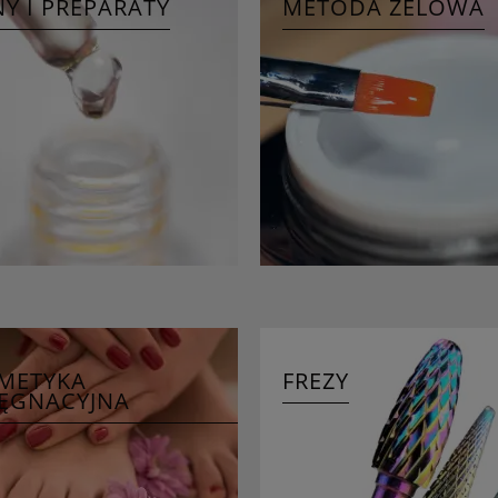
NY I PREPARATY
METODA ŻELOWA
METYKA
FREZY
LĘGNACYJNA