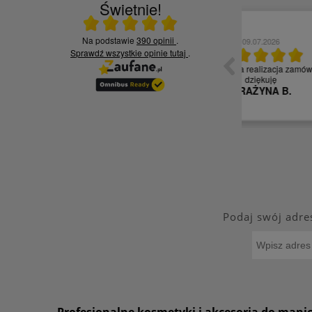
Świetnie!
Ocena średnia 5 na 5
Na podstawie
390 opinii
.
10.06.2026
Sprawdź wszystkie opinie
tutaj
.
ia,
Czy jesteś zadowolony z jakości naszych
usług? - Zadowolona tak polecę
Kamila S.
Podaj swój adre