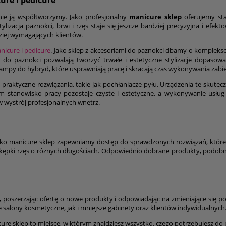
ure i pedicure
nie ją współtworzymy. Jako profesjonalny
manicure sklep
oferujemy sta
lizacja paznokci, brwi i rzęs staje się jeszcze bardziej precyzyjna i efek
ziej wymagających klientów.
icure i pedicure
. Jako sklep z akcesoriami do paznokci dbamy o kompleks
 do paznokci pozwalają tworzyć trwałe i estetyczne stylizacje dopasow
ampy do hybryd, które usprawniają pracę i skracają czas wykonywania zabi
praktyczne rozwiązania, takie jak pochłaniacze pyłu. Urządzenia te skutec
im stanowisko pracy pozostaje czyste i estetyczne, a wykonywanie usług je
w wystrój profesjonalnych wnętrz.
s. Jako manicure sklep zapewniamy dostęp do sprawdzonych rozwiązań, kt
 kępki rzęs o różnych długościach. Odpowiednio dobrane produkty, podobni
, poszerzając ofertę o nowe produkty i odpowiadając na zmieniające się
alony kosmetyczne, jak i mniejsze gabinety oraz klientów indywidualnych
anicure sklep to miejsce, w którym znajdziesz wszystko, czego potrzebujesz do