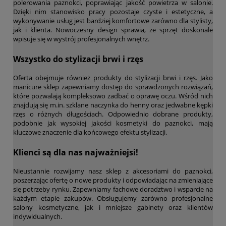
polerowania paznokci, poprawiając jakość powietrza w salonie.
Dzięki nim stanowisko pracy pozostaje czyste i estetyczne, a
wykonywanie usług jest bardziej komfortowe zarówno dla stylisty,
jak i klienta. Nowoczesny design sprawia, że sprzęt doskonale
wpisuje się w wystrój profesjonalnych wnętrz.
Wszystko do stylizacji brwi i rzęs
Oferta obejmuje również produkty do stylizacji brwi i rzęs. Jako
manicure sklep zapewniamy dostęp do sprawdzonych rozwiązań,
które pozwalają kompleksowo zadbać o oprawę oczu. Wśród nich
znajdują się m.in. szklane naczynka do henny oraz jedwabne kępki
rzęs o różnych długościach. Odpowiednio dobrane produkty,
podobnie jak wysokiej jakości kosmetyki do paznokci, mają
kluczowe znaczenie dla końcowego efektu stylizacji.
Klienci są dla nas najważniejsi!
Nieustannie rozwijamy nasz sklep z akcesoriami do paznokci,
poszerzając ofertę o nowe produkty i odpowiadając na zmieniające
się potrzeby rynku. Zapewniamy fachowe doradztwo i wsparcie na
każdym etapie zakupów. Obsługujemy zarówno profesjonalne
salony kosmetyczne, jak i mniejsze gabinety oraz klientów
indywidualnych.