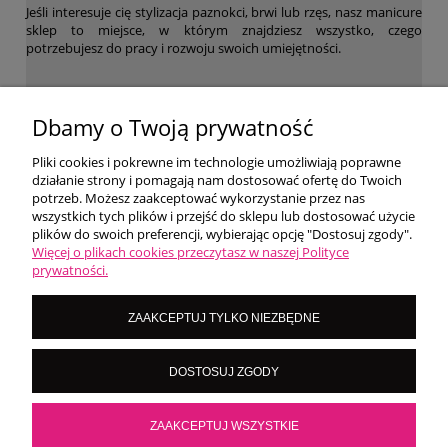
Jeśli interesuje cię stylizacja paznokci, brwi lub rzęs, nasz manicure
sklep to miejsce, w którym znajdziesz wszystko, czego
potrzebujesz do pracy i rozwoju swoich umiejętności.
WARUNKI ZAKUPÓW
Dbamy o Twoją prywatność
Pliki cookies i pokrewne im technologie umożliwiają poprawne
działanie strony i pomagają nam dostosować ofertę do Twoich
MOJE KONTO
potrzeb. Możesz zaakceptować wykorzystanie przez nas
wszystkich tych plików i przejść do sklepu lub dostosować użycie
plików do swoich preferencji, wybierając opcję "Dostosuj zgody".
O NAS
Więcej o plikach cookies przeczytasz w naszej Polityce
prywatności.
LoversNails Paulina Wiktorowicz | Brzozowa 7, 05-300 Targówka, woj
ZAAKCEPTUJ TYLKO NIEZBĘDNE
mazowieckie | NIP: 8222395546
Kontakt pn - pt: 8:00 - 16:00 |
|
importmistewiczpartners@gmail.com
DOSTOSUJ ZGODY
536 028 532
POKAŻ PEŁNĄ WERSJĘ STRONY
ZAAKCEPTUJ WSZYSTKIE
Sklep internetowy Shoper.pl