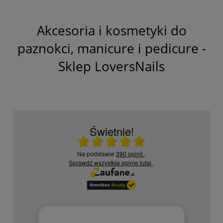
Akcesoria i kosmetyki do
paznokci, manicure i pedicure -
Sklep LoversNails
Świetnie!
Ocena średnia 5 na 5
Na podstawie
390 opinii
.
Sprawdź wszystkie opinie
tutaj
.