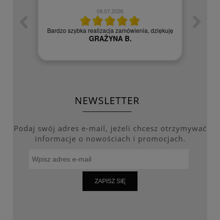
09.07.2026
zych
Czy
Bardzo szybka realizacja zamówienia, dziękuję
GRAŻYNA B.
NEWSLETTER
Podaj swój adres e-mail, jeżeli chcesz otrzymywać
informacje o nowościach i promocjach.
ZAPISZ SIĘ