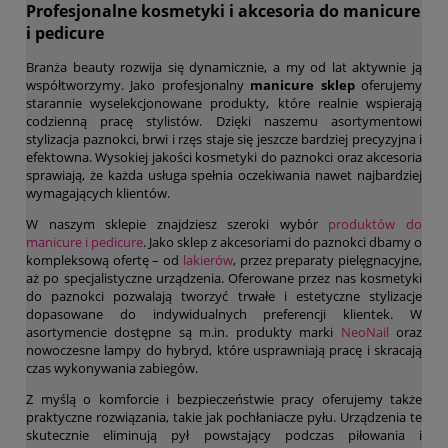
Profesjonalne kosmetyki i akcesoria do manicure
i pedicure
Branża beauty rozwija się dynamicznie, a my od lat aktywnie ją
współtworzymy. Jako profesjonalny
manicure sklep
oferujemy
starannie wyselekcjonowane produkty, które realnie wspierają
codzienną pracę stylistów. Dzięki naszemu asortymentowi
stylizacja paznokci, brwi i rzęs staje się jeszcze bardziej precyzyjna i
efektowna. Wysokiej jakości kosmetyki do paznokci oraz akcesoria
sprawiają, że każda usługa spełnia oczekiwania nawet najbardziej
wymagających klientów.
W naszym sklepie znajdziesz szeroki wybór
produktów do
manicure i pedicure
. Jako sklep z akcesoriami do paznokci dbamy o
kompleksową ofertę – od
lakierów
, przez preparaty pielęgnacyjne,
aż po specjalistyczne urządzenia. Oferowane przez nas kosmetyki
do paznokci pozwalają tworzyć trwałe i estetyczne stylizacje
dopasowane do indywidualnych preferencji klientek. W
asortymencie dostępne są m.in. produkty marki
NeoNail
oraz
nowoczesne lampy do hybryd, które usprawniają pracę i skracają
czas wykonywania zabiegów.
Z myślą o komforcie i bezpieczeństwie pracy oferujemy także
praktyczne rozwiązania, takie jak pochłaniacze pyłu. Urządzenia te
skutecznie eliminują pył powstający podczas piłowania i